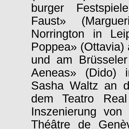
bur­ger Festspi
Faust» (Marguer
Norrington in Lei
Pop­pea» (Ottavia) 
und am Brüsseler
Aeneas» (Dido) i
Sasha Waltz an de
dem Teatro Real
Inszenierung vo
Théâtre de Genèv