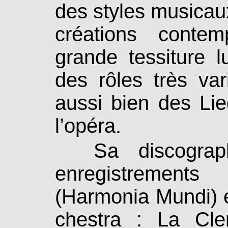
des styles musicau
créations conte
grande tessiture lu
des rôles très va
aussi bien des Lie
l’opéra.
.
Sa discographi
enregistremen
(Harmonia Mundi) e
ches­tra : La Cle