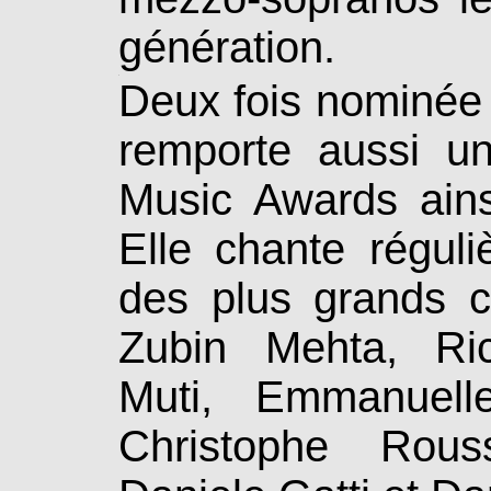
génération.
.
Deux fois nominée
remporte aussi u
Music Awards ains
Elle chante réguli
des plus grands c
Zubin Mehta, Ric
Muti, Emmanuel
Christophe Rouss