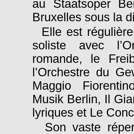
au Staatsoper Be
Bruxelles sous la 
.
Elle est régulière
soliste avec l’O
romande, le Freib
l’Orchestre du Ge­
Maggio Fiorentin
Musik Berlin, Il Gia
lyriques et Le Conc
.
Son vaste réperto