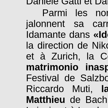
Daniele Gatti et Da
.
Parmi les nomb
jalonnent sa carr
Idamante dans
«I
la direction de Ni
et à Zurich, la C
matrimonio inasp
Festival de Salzb
Riccardo Muti,
l
Matthieu
de Bach 