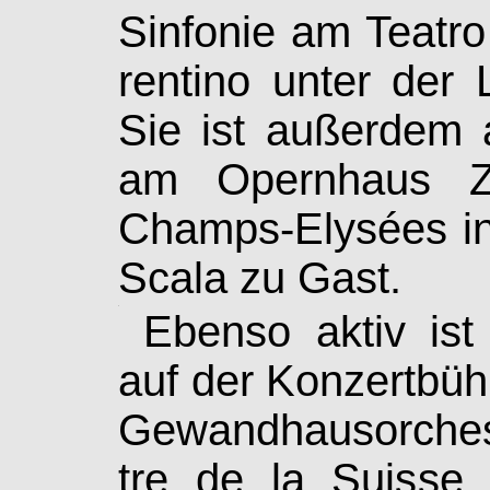
Sinfonie am Teatro
ren­tino unter der
Sie ist außerdem 
am Opernhaus Z
Champs-Elysées in
Scala zu Gast.
.
Ebenso aktiv is
auf der Konzertbüh
Gewand­haus­or­ches
tre de la Suisse