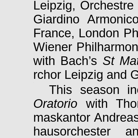
Leipzig, Or­ches­tr
Giardino Armonico
France, Lon­don Ph
Wie­ner Phil­har­mo­
with Bach’s
St Ma
rchor Leipzig and Ge
.
This season in
Oratorio
with Tho­m
maskantor Andreas
haus­or­ches­ter 