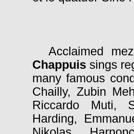
Acclaimed mez
Chappuis
sings re­
many famous condu
Chailly, Zubin Meh
Riccardo Muti, S
Harding, Emmanue
Nikolas Harnon