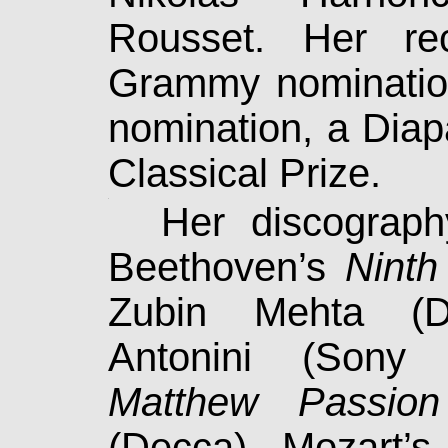
Rousset. Her re­
Grammy nominatio
nomination, a Dia
Classical Prize.
.
Her discography 
Beethoven’s
Ninth
Zubin Mehta (D
Antonini (Sony
Matthew Passion
(Decca), Mozart’