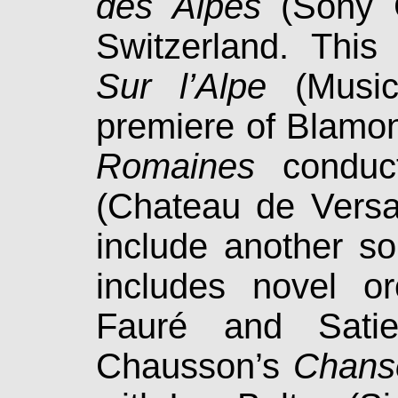
des Alpes
(Sony Cl
Switzerland. This
Sur l’Alpe
(Music
premiere of Blamo
Romaines
conduct
(Chateau de Versa
include another s
includes novel or
Fauré and Sati
Chausson’s
Chans