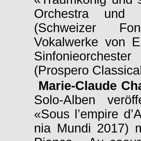
Orchestra und L
(Schweizer Fo
Vokalwerke von E
Sin­fo­nie­or­ches
(Prospero Clas­si­ca
.
Marie-Claude Ch
Solo-Alben ver­öf­
«Sous l’empire d’
nia Mundi 2017) m