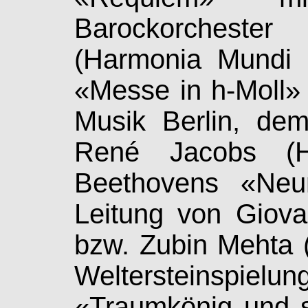
Barockorchest
(Harmonia Mundi 
«Messe in h-Moll» m
Musik Berlin, d
René Jacobs (H
Beethovens «Neun
Leitung von Giova
bzw. Zubin Mehta 
Wel­ter­stein­spi
«Traumkönig und s