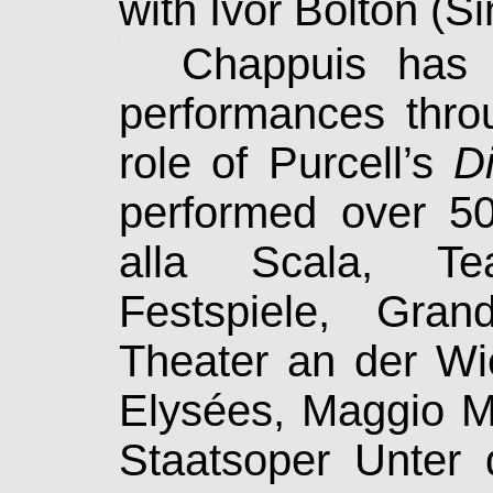
with Ivor Bolton (Sin
.
Chappuis has b
performances throu
role of Purcell’s
D
performed over 50
alla Scala, Tea
Festspiele, Gra
Theater an der Wi
Elysées, Maggio Mu
Staatsoper Unter 