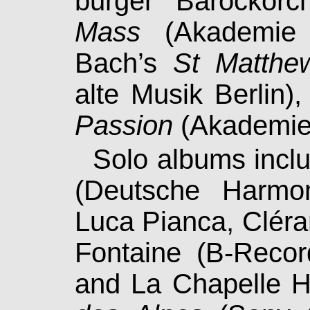
bur­ger Barockor
Mass
(Akademie f
Bach’s
St Matthe
alte Musik Berlin)
Passion
(Akademie f
.
Solo albums incl
(Deutsche Har­mo­
Luca Pianca, Clér
Fontaine (B-Recor
and La Cha­pel­le