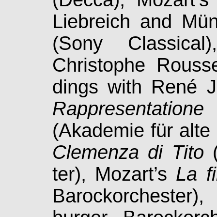
Lieb­reich and Mü
(Sony Classica
Christophe Rousse
dings with René J
Rap­pre­senta­ti
(Akademie für alte
Cle­men­za di Tito
(
ter), Mozart’s
La fi
Ba­rock­or­ches­ter