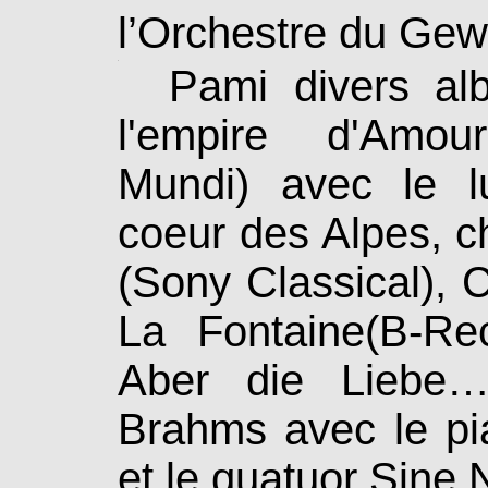
l’Orchestre du Ge­w
.
Pami divers albu
l'empire d'Amo
Mundi) avec le l
coeur des Alpes, ch
(Sony Classical), 
La Fontaine(B-Rec
Aber die Liebe
Brahms avec le pi
et le quatuor Sine