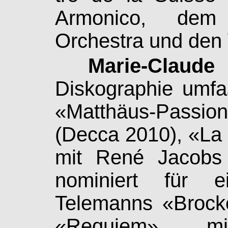
Armonico, dem L
Orchestra und den W
.
Marie-Claud
Diskographie umfa
«Matthäus-Passion
(De­cca 2010), «La
mit René Jacobs
nominiert für 
Telemanns «Brock
«Requiem» m