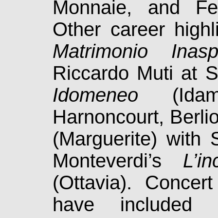
Monnaie, and Fest
Other career high­li
Matrimonio Inaspe
Riccardo Muti at S
Idomeneo
(Idama
Harnoncourt, Berli
(Mar­gue­rite) with
Monteverdi’s
L’i
(Ottavia). Concert
have in­clu­ded