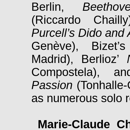
Berlin,
Beet­ho
(Riccardo Chaill
Purcell’s Dido and
Genève), Bizet
Madrid), Berlioz’
Compostela), 
Passion
(Tonhalle-O
as numerous solo re
Marie-Claude C