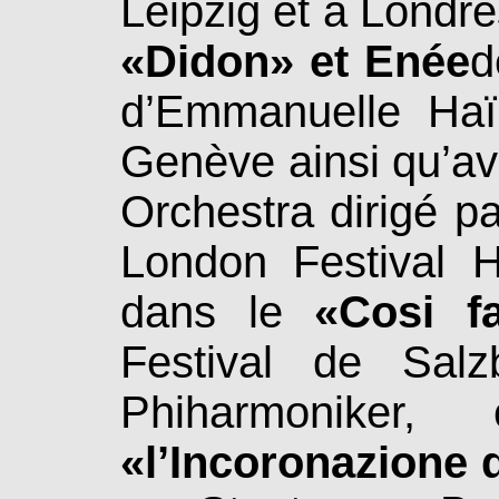
Leipzig et à Londre
«Didon» et Enée
d
d’Emmanuelle Ha
Genève ainsi qu’a
Orchestra dirigé p
London Festival H
dans le
«Cosi f
Festival de Sal
Phiharmoniker,
«l’Incoronazione