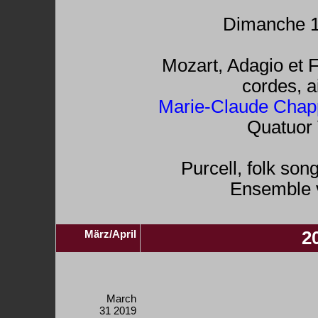
Dimanche 1
Mozart, Adagio et 
cordes, a
Marie-Claude Chap
Quatuor 
Purcell, folk song
Ensemble v
März/April
2
March
31 2019