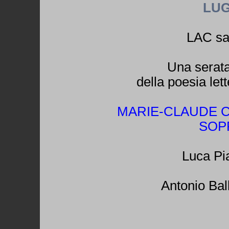
LU
LAC sal
Una serata
della poesia let
MARIE-CLAUDE C
SOP
Luca Pia
Antonio Ball