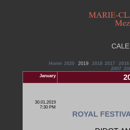
CALE
Home
2020
2019
2018
2017
2016
2007
20
January
2
30.01.2019
7:30 PM
ROYAL FESTIV