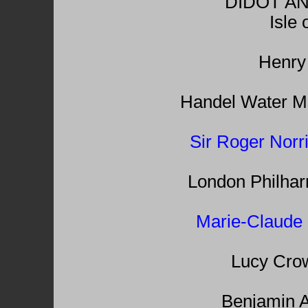
DIDOT A
Isle 
Henry 
Handel Water Mu
Sir Roger Norr
London Philhar
Marie-Claude 
Lucy Crow
Benjamin A