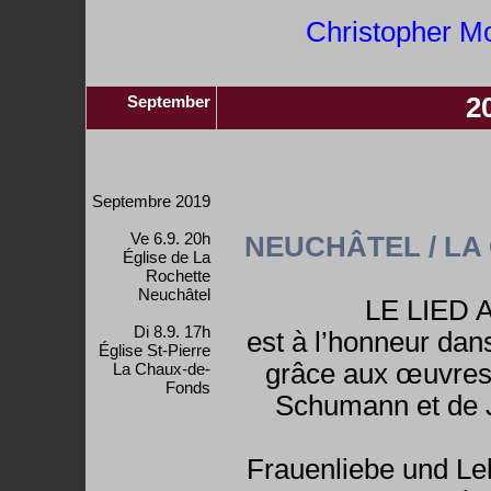
Christopher Mo
September
2
Septembre 2019
Ve 6.9. 20h
NEUCHÂTEL / LA
Église de La
Rochette
Neuchâtel
LE LIED
Di 8.9. 17h
est à l’honneur dan
Église St-Pierre
grâce aux œuvres 
La Chaux-de-
Fonds
Schumann et de 
Frauenliebe und Le