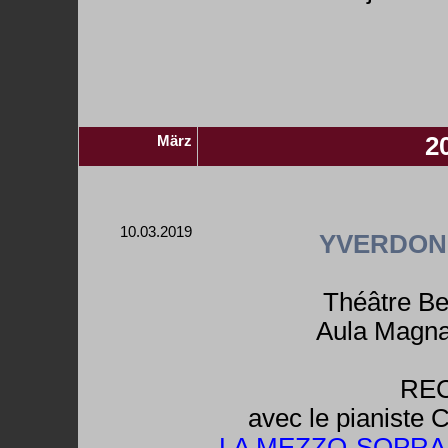
März
2
10.03.2019
YVERDON
Théâtre B
Aula Magna
REC
avec le pianiste 
LA MEZZO-SOPRA