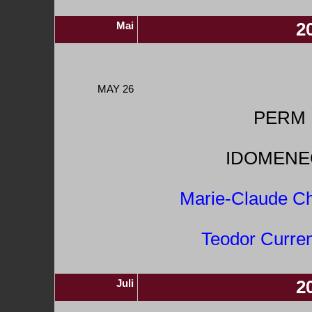
Mai
2
MAY 26
PERM 
IDOMENE
Marie-Claude Ch
Teodor Curren
Juli
2