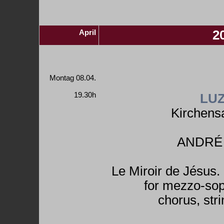
April
2
Montag 08.04.
19.30h
LU
Kirchens
ANDRÉ
Le Miroir de Jésus.
for mezzo-so
chorus, str